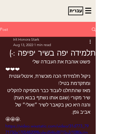
עברית
Post
Irit Honora Stark
Aug 13, 2022
1 min read
תלמידה יפה בשיר יפיפה :-)
פשוט אוהבת את העבודה שלי 
❤️❤️❤️ 
ניקול תלמידתי הכה מוכשרת, אינטליגנטית 
ומתקדמת בטיל!
מאז שהתחלנו לעבוד כבר הספיקה להקליט 
שיר מקורי (שגם אותו נשתף בבוא העת) 
והנה היא כאן בקאבר לשיר ״ואולי״ של 
אביב גפן. 
🤩🤩🤩.
https://video.wixstatic.com/video/31d773_79
71750a1705482098cded546d8715c2/1080p/m