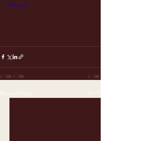
p4/file.mp4
See All
Recent Posts