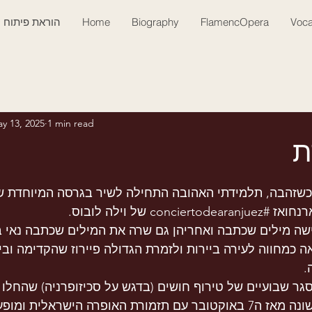
Voca
FlamencOpera
Biography
Home
הוראת פיתוח ק
y 13, 2025
1 min read
ת
כשזהבה, תלמידתי האהובה התחילה לשיר בגרסה המיוחדת ש
רנחואז 
#conciertodearanjuez
 של וילה לובוס. 
שה מילים שכתבה ואחריהן גם שרה את המילים שכתבה נאי ב
ה כמחווה לעירה ביירות ולזמרת הגדולה פיירוז שהקדימה ובי
.
גר שבועיים של טירוף חושים (בדגש על סכיזופרניה) שהחלו ב
בוינה, הופעה ראשונה מאז ה7 באוקטובר עם תזמורת האופרה הישראלית