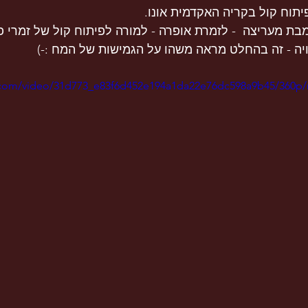
תוח קול בקריה האקדמית אונו.
ת מעריצה  - לזמרת אופרה - למורה לפיתוח קול של זמרי פופ
ויה - זה בהחלט מראה משהו על הגמישות של המח :-)
ic.com/video/31d773_e83f6d452e194a1da22e76dc598a9b45/360p