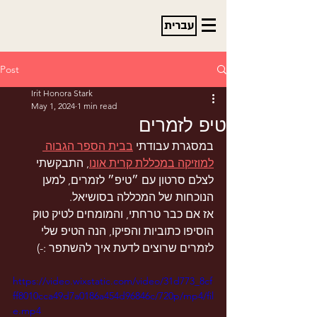
עברית
Post
Irit Honora Stark
May 1, 2024
1 min read
טיפ לזמרים
במסגרת עבודתי 
בבית הספר הגבוה 
למוזיקה במכללת קרית אונו
, התבקשתי 
לצלם סרטון עם ״טיפ״ לזמרים, למען 
הנוכחות של המכללה בסושיאל.
אז אם כבר טרחתי, והמומחים לטיק טוק 
הוסיפו כתוביות והפיקו, הנה הטיפ שלי 
לזמרים שרוצים לדעת איך להשתפר :-)
https://video.wixstatic.com/video/31d773_8cf
ff8010cca49d7a0186a454d96846c/720p/mp4/fil
e.mp4