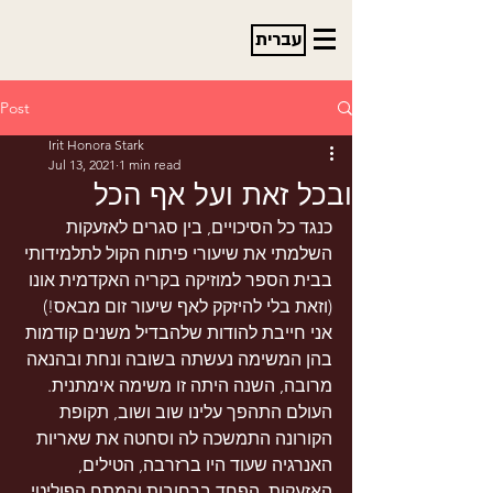
עברית
Post
Irit Honora Stark
Jul 13, 2021
1 min read
ובכל זאת ועל אף הכל
כנגד כל הסיכויים, בין סגרים לאזעקות 
השלמתי את שיעורי פיתוח הקול לתלמידותי 
בבית הספר למוזיקה בקריה האקדמית אונו  
(וזאת בלי להיזקק לאף שיעור זום מבאס!) 
אני חייבת להודות שלהבדיל משנים קודמות 
בהן המשימה נעשתה בשובה ונחת ובהנאה 
מרובה, השנה היתה זו משימה אימתנית. 
העולם התהפך עלינו שוב ושוב, תקופת 
הקורונה התמשכה לה וסחטה את שאריות 
האנרגיה שעוד היו ברזרבה, הטילים, 
האזעקות, הפחד ברחובות והמתח הפוליטי 