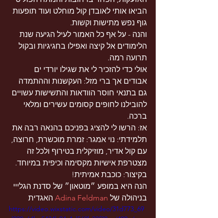
הביאו אותי לאובדן קול מוחלט ועוד תופעות 
גוף נפש מתישות וקשות.
והנה - על אף כל האמור לעיל הגיעה שנת 
הלימודים אל קיצה ואפילו בחגיגיות ובקול 
תרועה רמה.
אולי כדי להזכיר לי את שגילו יורדי ים 
אבודים אך ברי מזל: העקשנות וההתמדה 
גם בתנאי חוסר הוודאות והתשישות עשויים 
להובילנו לחופים קסומים עשירים ומלאי 
ברכה.
אז: הרשו לי להציג בפניכם בהנאה רבה את 
תלמידתי: נוי אמגר: זמרת מוכשרת, חרוצה, 
עם קול אדיר, מוזיקלית בטירוף ולכל זה 
מצטרפת אישיות מקסימה וכיפית במיוחד. 
בקיצור: כוכבת אמיתית!
הנה היא במופע ״מוטאון״ של סדנת הגלייי 
בניהולה של 
Adina Feldman
 האגדית
https://video.wixstatic.com/video/31d773_69