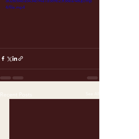
d028c64ba5434b94a1d569b23f38ea/480p/mp
4/file.mp4
See All
Recent Posts